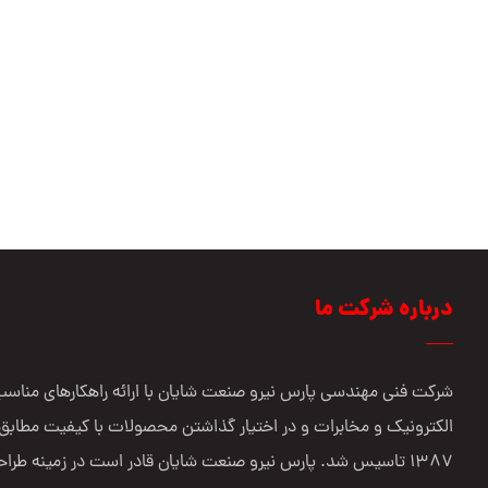
pars niroo sanat shayan co
Rahman Majidi sham asbi
Seyed Alireza seyed torabi
Ahmad Taheri
درباره شرکت ما
شرکت فنی مهندسي پارس نيرو صنعت شایان با ارائه راهکارهای مناسب 
الکترونیک و مخابرات و در اختیار گذاشتن محصولات با کیفیت مطابق 
1387 تاسیس شد. پارس نیرو صنعت شایان قادر است در زمینه طراح