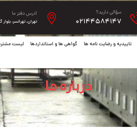
سؤالی دارید؟
آدرس دفتر ما
02144584147
تهران، تهرانسر، بلوار گلها، ن
تاییدیه و رضایت نامه ها
گواهی ها و استانداردها
لیست مشتری
درباره ما