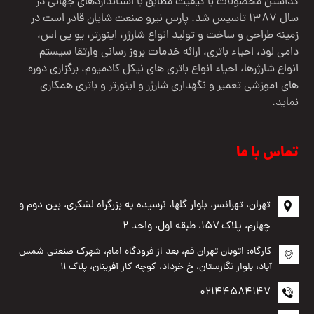
گذاشتن محصولات با کیفیت مطابق با استانداردهای جهانی در
سال 1387 تاسیس شد. پارس نیرو صنعت شایان قادر است در
زمینه طراحی و ساخت و تولید انواع شارژر، اینورتر، یو پی اس،
دامی لود، احیاء باتری، ارائه خدمات بروز رسانی وارتقا سیستم
انواع شارژرها، احیاء انواع باتری های نیکل کادمیوم، برگزاری دوره
های آموزشی تعمیر و نگهداری شارژر و اینورتر و باتری همکاری
نماید.
تماس با ما
تهران، تهرانسر، بلوار گلها، نرسیده به بزرگراه لشکری، بین دوم و
چهارم، پلاک ۱۵۷، طبقه اول، واحد ۲
کارگاه: اتوبان تهران قم، بعد از فرودگاه امام، شهرک صنعتی شمس
آباد، بلوار نگارستان، خ خرداد، کوچه کار آفرینان، پلاک ۱۱
02144584147