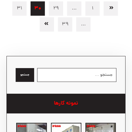
۳۰
۳۱
۲۹
…
۱
۳۹
…
جستجو
نمونه کارها