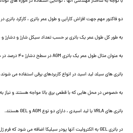
با توجه به ساختار مهندسی آنها ، توانایی استفاده در حوزه های گوناگو
دو فاکتور مهم جهت افزاش کارآیی و طول عمر باتری ، کارکرد باتری در دمای متوسط ۲۵ درجه سانتیگراد و میزان ش
به طور کل طول عمر یک باتری بر حسب تعداد سیکل شارژ و دشارژ و م
به عنوان مثال طول عمر یک باتری AGM در سطح دشارژ ۴۰ درصد در حدود ۱۵۰۰ سیکل بیان می شود.
باتری های سیلد لید اسید در انواع کاربردهای برقی استفاده می شوند.
به خصوص در محل هایی که با قطعی برق بالا مواجه هستند و نیاز به برق DC 
باتری های VRLA یا لید اسیدی ، دارای دو نوع AGM و GEL هستند.
در باتری GEL به الکترولیت آنها پودر سیلیکا اضافه می شود که فرم ژل را به آن می دهد.