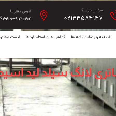
سؤالی دارید؟
آدرس دفتر ما
02144584147
تهران، تهرانسر، بلوار گلها، ن
تاییدیه و رضایت نامه ها
گواهی ها و استانداردها
لیست مشتری
اتری لانگ سیلد لید اسید