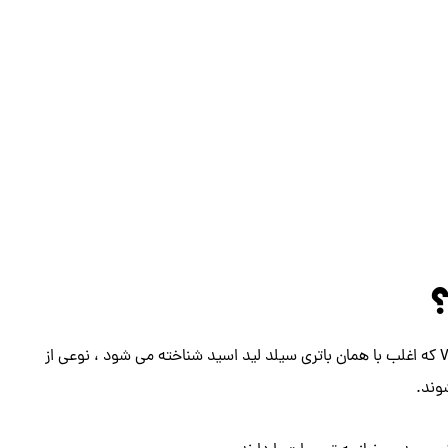
؟
باتری سیلد لید اسید VRLA یا باطری سیلد لید اسید Valve-regulated که اغلب با همان باتری سیلد لید اسید شناخته می شود ، نوعی از
وند.