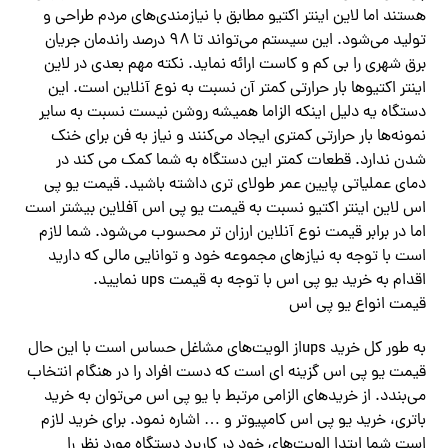
هستند اما لاین اینتر اکتیو مطابق با نیازمندی‌های مردم طراحی و
تولید‌ می‌شود. این سیستم‌ می‌تواند تا ۹۸ درصد راندمان جریان
برق شهری را بی کم و کاست ارائه نماید. نکته مهم بعدی در لاین
اینتر اکتیوها بار حرارتی کمتر آن نسبت به نوع آنلاین است. این
دستگاه یه دلیل اینکه الزاما همیشه روشن نیست نسبت به سایر
نمونه‌ها بار حرارتی کمتری ایجاد‌ می‌کنند و نیاز به فن برای خنک
شدن ندارد. قطعات کمتر این دستگاه به شما کمک می کند در
دمای عملیاتی پایین عمر طولای تری داشته باشید. قیمت یو پی
اس لاین اینتر اکتیو نسبت به قیمت یو پی اس آفلاین بیشتر است
اما در برابر قیمت نوع آنلاین ارزان تر محسوب‌ می‌شود. شما لازم
است با توجه به نیازهای مجموعه خود و توانایی مالی که دارید
اقدام به خرید یو پی اس با توجه به قیمت ups نمایید.
قیمت انواع یو پی اس
به طور کل خرید upsاز الویت‌های مشاغل حساس است با این حال
قیمت یو پی اس گزینه ای است که دست افراد را در هنگام انتخاب‌
می‌بندد. از خریدهای الزامی مرتبط با یو پی اس‌ می‌توان به خرید
باتری، خرید یو پی اس کامپیوتر و … اشاره نمود. برای خرید لازم
است شما ابتدا الویت‌های خود در کاربرد دستگاه مورد نظر را