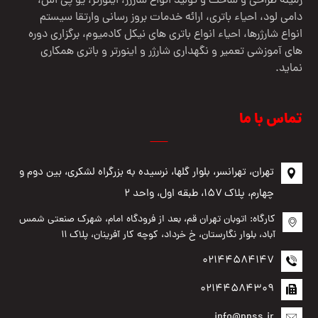
زمینه طراحی و ساخت و تولید انواع شارژر، اینورتر، یو پی اس،
دامی لود، احیاء باتری، ارائه خدمات بروز رسانی وارتقا سیستم
انواع شارژرها، احیاء انواع باتری های نیکل کادمیوم، برگزاری دوره
های آموزشی تعمیر و نگهداری شارژر و اینورتر و باتری همکاری
نماید.
تماس با ما
تهران، تهرانسر، بلوار گلها، نرسیده به بزرگراه لشکری، بین دوم و
چهارم، پلاک ۱۵۷، طبقه اول، واحد ۲
کارگاه: اتوبان تهران قم، بعد از فرودگاه امام، شهرک صنعتی شمس
آباد، بلوار نگارستان، خ خرداد، کوچه کار آفرینان، پلاک ۱۱
02144584147
02144584309
info@pnss.ir