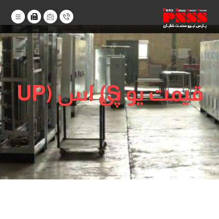
قیمت یو پی اس (UPS)