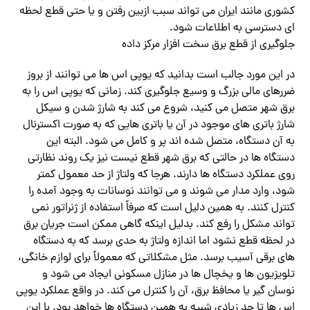
کشوری مانند ایران می تواند سبب ازبین رفتن و یا حتی قطع لحظه
ای دسترسی به اطلاعات شود.
جلوگیری از قطع برق سخت افزار مرکز داده
در این مورد جالب است بدانید که یوپی اس ها می توانند از بروز
ضررهای مالی بزرگ و وسیع جلوگیری کند. زمانی که یوپی اس را به
برق شهر متصل می کنید، شروع می کند به شارژ شدن و سیکل
شارژ باتری های موجود در آن یا باتری هایی که به صورت اکسترنال
به آن دستگاه، متصل شده اند پر و کامل می شود. البته این
دستگاه ها در حالتی که برق شهر قطع نیست نیز یک روند نظارتی
روی عملکرد دستگاه ها دارند. هرجا که ولتاژ از حد معمول کمتر
شود، وارد مدار می شوند و می توانند نوسانات به وجود آمده را
کنترل کنند. به همین دلیل است که صرفاً استفاده از ژنراتور نمی
تواند مشکل را رفع کند. بدلیل اینکه گاهی ممکن است جریان برق
در لحظه قطع نشود اما اندازه ولتاژ به حدی برسد که به دستگاه
های برقی آسیب برسد. مثل مشکلاتی که معمولاً برای لوازم خانگی،
تلویزیون ها و یخچال ها در منازل مسکونی ایجاد می شود و
نوسان گیر یا محافظ برق، آن را کنترل می کند. در واقع عملکرد یوپی
اس ها تا حد زیادی شبیه به همین دستگاه ها خواهد بود. با این