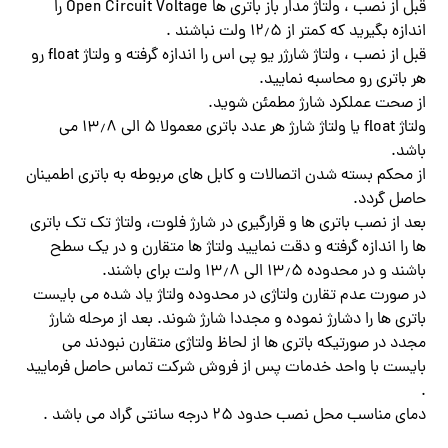
قبل از نصب ، ولتاژ مدار باز باتری ها Open Circuit Voltage را
اندازه بگیرید که کمتر از ۱۲٫۵ ولت نباشند .
قبل از نصب ، ولتاژ شارژر یو پی اس را اندازه گرفته و ولتاژ float رو
هر باتری رو محاسبه نمایید.
از صحت عملکرد شارژ مطمئن شوید.
ولتاژ float یا ولتاژ شارژ هر عدد باتری معمولا ۵ الی ۱۳٫۸ می
باشد.
از محکم بسته شدن اتصالات و کابل های مربوطه به باتری اطمینان
حاصل گردد.
بعد از نصب باتری ها و قرارگیری در شارژ فلوت، ولتاژ تک تک باتری
ها را اندازه گرفته و دقت نمایید ولتاژ ها متقارن و در یک سطح
باشند و در محدوده ۱۳٫۵ الی ۱۳٫۸ ولت برای باشند.
در صورت عدم تقارن ولتاژی در محدوده ولتاژ یاد شده می بایست
باتری ها را دشارژ نموده و مجددا شارژ شوند. بعد از مرحله شارژ
مجدد در صورتیکه باتری ها از لحاظ ولتاژی متقارن نبودند می
بایست با واحد خدمات پس از فروش شرکت تماس حاصل فرمایید
.
دمای مناسب محل نصب حدود ۲۵ درجه سانتی گراد می باشد .