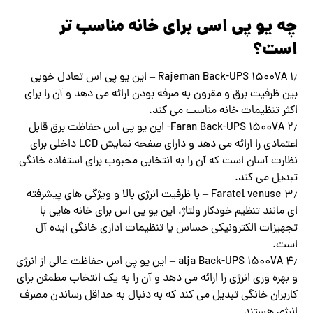
چه یو پی اسی برای خانه مناسب تر
است؟
۱٫ Rajeman Back-UPS 1500VA – این یو پی اس تعادل خوبی
بین ظرفیت برق و مقرون به صرفه بودن ارائه می دهد و آن را برای
اکثر تنظیمات خانه مناسب می کند.
۲٫ Faran Back-UPS 1500VA- این یو پی اس حفاظت برق قابل
اعتمادی را ارائه می دهد و دارای صفحه نمایش LCD داخلی برای
نظارت آسان است که آن را به انتخابی محبوب برای استفاده خانگی
تبدیل می کند.
۳٫ Faratel venuse – با ظرفیت انرژی بالا و ویژگی های پیشرفته
ای مانند تنظیم خودکار ولتاژ، این یو پی اس برای خانه هایی با
تجهیزات الکترونیکی حساس یا تنظیمات اداری خانگی ایده آل
است.
۴٫ alja Back-UPS 1500VA – این یو پی اس حفاظت عالی از انرژی
و بهره وری انرژی را ارائه می دهد و آن را به یک انتخاب مطمئن برای
کاربران خانگی تبدیل می کند که به دنبال به حداقل رساندن مصرف
انرژی هستند.