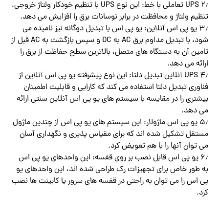
۲٫ UPS تعاملی با خط: این نوع UPS با تنظیم خودکار ولتاژ خروجی،
تنظیم ولتاژ و محافظت در برابر نوسانات برق را افزایش می دهد.
۳٫ یو پی اس آنلاین: یو پی اس با تبدیل دوگانه نیز نامیده می
شود، با تبدیل مداوم برق AC به DC و سپس بازگشت به AC قبل از
تامین آن به دستگاه های متصل، بالاترین سطح حفاظت از برق را
ارائه می دهد.
۴٫ UPS آنلاین تبدیل دلتا: این نوع پیشرفته یو پی اس آنلاین از
فناوری تبدیل دلتا استفاده می کند که کارایی و قابلیت اطمینان
بیشتری را در مقایسه با سیستم های یو پی اس آنلاین سنتی ارائه
می دهد.
۵٫ یو پی اس ماژولار: این سیستم های یو پی اس از چندین ماژول
مستقل تشکیل شده اند که برای مقیاس پذیری و نگهداری آسان
می توان آنها را با هم تعویض کرد.
۶٫ یو پی اس قابل نصب بر روی قفسه: این واحدهای یو پی اس
به طور خاص برای تجهیزات رک طراحی شده اند، این واحدهای یو
پی اس را می توان به راحتی در قفسه های سرور یا کابینت ها نصب
کرد.