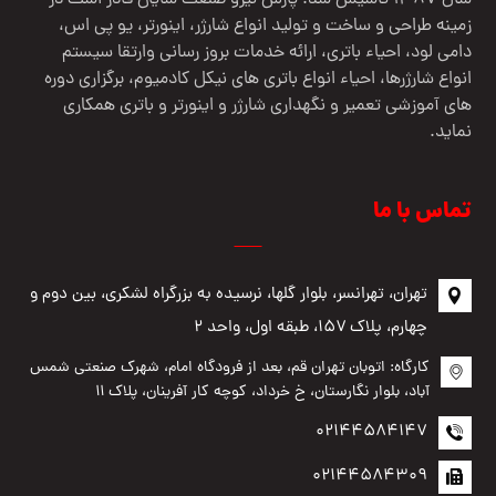
سال 1387 تاسیس شد. پارس نیرو صنعت شایان قادر است در
زمینه طراحی و ساخت و تولید انواع شارژر، اینورتر، یو پی اس،
دامی لود، احیاء باتری، ارائه خدمات بروز رسانی وارتقا سیستم
انواع شارژرها، احیاء انواع باتری های نیکل کادمیوم، برگزاری دوره
های آموزشی تعمیر و نگهداری شارژر و اینورتر و باتری همکاری
نماید.
تماس با ما
تهران، تهرانسر، بلوار گلها، نرسیده به بزرگراه لشکری، بین دوم و
چهارم، پلاک ۱۵۷، طبقه اول، واحد ۲
کارگاه: اتوبان تهران قم، بعد از فرودگاه امام، شهرک صنعتی شمس
آباد، بلوار نگارستان، خ خرداد، کوچه کار آفرینان، پلاک ۱۱
02144584147
02144584309