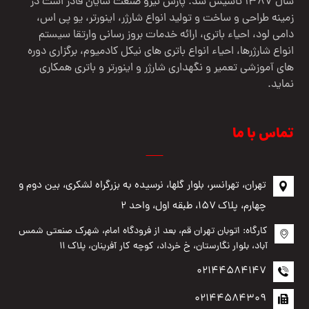
سال 1387 تاسیس شد. پارس نیرو صنعت شایان قادر است در
زمینه طراحی و ساخت و تولید انواع شارژر، اینورتر، یو پی اس،
دامی لود، احیاء باتری، ارائه خدمات بروز رسانی وارتقا سیستم
انواع شارژرها، احیاء انواع باتری های نیکل کادمیوم، برگزاری دوره
های آموزشی تعمیر و نگهداری شارژر و اینورتر و باتری همکاری
نماید.
تماس با ما
تهران، تهرانسر، بلوار گلها، نرسیده به بزرگراه لشکری، بین دوم و
چهارم، پلاک ۱۵۷، طبقه اول، واحد ۲
کارگاه: اتوبان تهران قم، بعد از فرودگاه امام، شهرک صنعتی شمس
آباد، بلوار نگارستان، خ خرداد، کوچه کار آفرینان، پلاک ۱۱
02144584147
02144584309