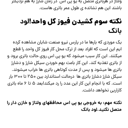
ولتاژ در هرباتری متصل به یو پی اس در زمان شارژ به هم نزدیکتر
باشند این هم نشانده ی طول عمر باتری هاست.
نکته سوم کشیدن فیوز کل واحد!
لود
بانک
یک موردی که بارها ما در پارس نیرو صنعت شایان مشاهده کرده
ایم این است که افراد بعد از ترک محل کار فیوز کل واحد را قطع
میکنند. این کار سبب میشود که یو پی اس روی حالت باتری برود و
از باتری تغذیه کند. این کار باعث بهم خوردن سیکل شارژ و دشارژ
باتری ها میشود و پس از مدت کوتاهی باتری ها خراب میشوند.
سیکل شارژ دشارژ باتری ها درحالت استاندارد بین ۲۵۰ تا ۳۰۰ بار
است. که با انجام این کار این عدد را رد میکند!بعد ۵ تا ۶ ماه باتری
کاراریی نخواهد داشت.
نکته مهم: به خروجی یو پی اس محافظهای ولتاژ و خازن دار را
متصل نکنید.
لود بانک