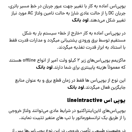
یوپی‌اس‌ آماده به کار با تغییر جهت عبور جریان در خطِ مسیر باتری،
جریان DC را از حالت عادی شارژ به حالت تامین ولتاژ AC مورد نیاز
لود بانک
تغییر شکل می‌دهند.
در یوپی‌اس آماده به کار «خارج از خط» سیستم بار به شکل
مستقیم توسط برق ورودی پشتیبانی میگردد و مدارات قدرت فقط
با استناد به ابزار قدرت تغذیه میگردند.
ماکزیمم یوپی‌اس‌های زیر ۲ کیلو ولت آمپر از انواع offline هستند
لود بانک
که معمولاً هزینه پایینتری برای شما دارند.
این نوع از یوپی‌اس‌ ها فقط در زمان قطع برق و به عنوان منابع
لود بانک
جایگزین فعال میگردند.
یوپی اس lineintractive
یوپی‌اس‌های لاین‌اینتراکتیو در شرایط عادی می‌توانند ولتاژ خروجی
را از طریق یک ترانسفورماتور با تپ های متغیر تثبیت نمایند.
در وضعیت طبیعی، تأمین خروجی در این نوع یوپی‌اس‌ها پس از