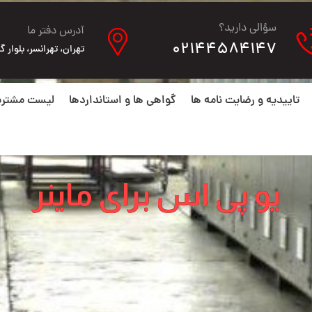
سؤالی دارید؟
آدرس دفتر ما
02144584147
تهران، تهرانسر، بلوار گلها، ن
تاییدیه و رضایت نامه ها
گواهی ها و استانداردها
لیست مشتری
یو پی اس برای ماینر