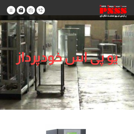
یو پی اس خودپرداز