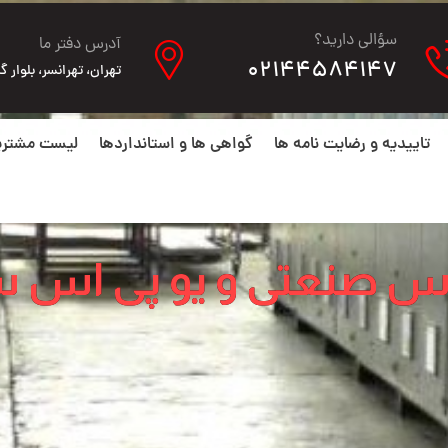
سؤالی دارید؟
آدرس دفتر ما
02144584147
تهران، تهرانسر، بلوار گلها، ن
تاییدیه و رضایت نامه ها
گواهی ها و استانداردها
لیست مشتری
اس صنعتی و یو پی اس س