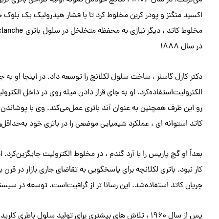
می‌گرفت. در سال ۱۸۷۶ ، لکانچ خودش نمونه اولیه طرا
اکسید منگنز و پودر کربن مخلوط کرد تا با فشار هیدرولیک یک بلوک 
مخلوط کاتد ، دیگر نیازی به محفظه متخلخل در سلول باتری Leclanche نیست.
در سال ۱۸۸۸
دکتر کارل گاسنر ، ساخت سلول لکلانچ را توسعه داد. در اینجا او به ج
الکترولیت‌استفاده‌کرد. او به جای قرار دادن میله روی در داخل الکت
رو این ظرف همچنین به عنوان آند باتری عمل‌می‌کند. وی با پوشاندن 
کاتد استوانه ای ، عملکرد شیمیایی موضعی را در باتری خود به‌حداقل‌ر
بعداً او گچ پاریس را با آرد گندم ، در مخلوط الکترولیت جایگزین‌کرد
کار نبود. باتری لکلانچه برای پاسخگویی به تقاضای جاری بازار در قرن 
جریان کاتد استفاده‌شد. این رسانا تر از گرافیت‌است. توسعه در سیس
پس از سال ۱۹۶۰ ، تلاش های بیشتری برای تولید سلول با