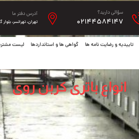
سؤالی دارید؟
آدرس دفتر ما
02144584147
تهران، تهرانسر، بلوار گلها، ن
تاییدیه و رضایت نامه ها
گواهی ها و استانداردها
لیست مشتری
انواع باتری کربن روی