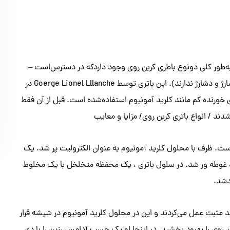
رارگرفته‌است. به‌طور کلی دونوع باطری کربن روی وجود داردکه در دسترس‌است –
باطری لک لانچ و باتری کلرید روی هر دو باتری اولیه هستند(قابلیت شارژ و دشارژ ندارند). این باتری توسط Goerge Lionel Lllanche در
یت های خورنده کم مانند کلرید آمونیوم استفاده‌شده است. قبل از آن فقط
د / انواع باتری کربن روی/ مزایا و معایب
ت. ظرف با محلول کلرید آمونیوم به عنوان الکترولیت پر شد. یک
آند غوطه ور شد. در سلول باتری ، یک محفظه متخلخل با یک مخلوط
دشد.
د مثبت عمل می‌کردند و این در محلول کلرید آمونیوم در شیشه قرار