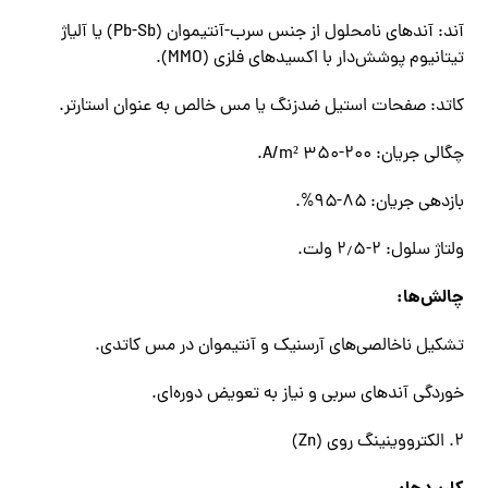
آند: آندهای نامحلول از جنس سرب-آنتیموان (Pb-Sb) یا آلیاژ
تیتانیوم پوشش‌دار با اکسیدهای فلزی (MMO).
کاتد: صفحات استیل ضدزنگ یا مس خالص به عنوان استارتر.
چگالی جریان: ۲۰۰-۳۵۰ A/m².
بازدهی جریان: ۸۵-۹۵%.
ولتاژ سلول: ۲-۲٫۵ ولت.
چالش‌ها:
تشکیل ناخالصی‌های آرسنیک و آنتیموان در مس کاتدی.
خوردگی آندهای سربی و نیاز به تعویض دوره‌ای.
۲. الکترووینینگ روی (Zn)