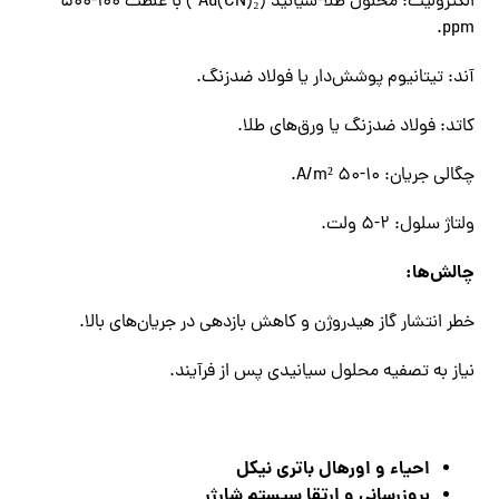
الکترولیت: محلول طلا-سیانید (Au(CN)₂⁻) با غلظت ۱۰۰-۵۰۰
ppm.
آند: تیتانیوم پوشش‌دار یا فولاد ضدزنگ.
کاتد: فولاد ضدزنگ یا ورق‌های طلا.
چگالی جریان: ۱۰-۵۰ A/m².
ولتاژ سلول: ۲-۵ ولت.
چالش‌ها:
خطر انتشار گاز هیدروژن و کاهش بازدهی در جریان‌های بالا.
نیاز به تصفیه محلول سیانیدی پس از فرآیند.
احیاء و اورهال باتری نیکل
بروزرسانی و ارتقا سیستم شارژر