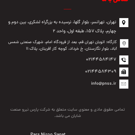
تهران، تهرانسر، بلوار گلها، نرسیده به بزرگراه لشکری، بین دوم و
چهارم، پلاک ۱۵۷، طبقه اول، واحد ۲
کارگاه: اتوبان تهران قم، بعد از فرودگاه امام، شهرک صنعتی شمس
آباد، بلوار نگارستان، خ خرداد، کوچه کار آفرینان، پلاک ۱۱
02144584147
02144584309
info@pnss.ir
تمامی حقوق مادی و معنوی سایت متعلق به شرکت پارس نیرو صنعت
شایان می باشد.
Pars Niroo Sanat