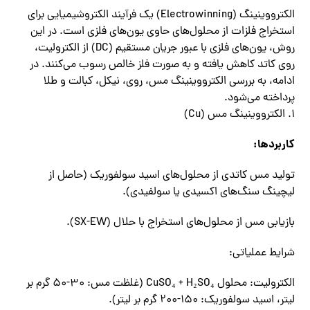
الکترووینینگ (Electrowinning) یک فرآیند الکتروشیمیایی برای
استخراج فلزات از محلول‌های حاوی یون‌های فلزی است. در این
روش، یون‌های فلزی با عبور جریان مستقیم (DC) از الکترولیت،
روی کاتد کاهش یافته و به صورت فلز خالص رسوب می‌کنند. در
ادامه، به بررسی الکترووینینگ مس، روی، نیکل، کبالت و طلا
پرداخته می‌شود.
۱. الکترووینینگ مس (Cu)
کاربردها:
تولید مس کاتدی از محلول‌های اسید سولفوریک (حاصل از
لیچینگ سنگ‌های اکسیدی یا سولفیدی).
بازیابی مس از محلول‌های استخراج با حلال (SX-EW).
شرایط عملیاتی:
الکترولیت: محلول CuSO₄ + H₂SO₄ (غلظت مس: ۳۰-۵۰ گرم بر
لیتر، اسید سولفوریک: ۱۵۰-۲۰۰ گرم بر لیتر).