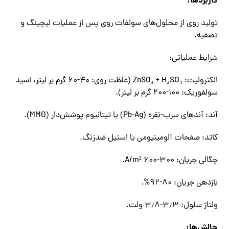
کاربردها:
تولید روی از محلول‌های سولفات روی پس از عملیات لیچینگ و
تصفیه.
شرایط عملیاتی:
الکترولیت: ZnSO₄ + H₂SO₄ (غلظت روی: ۴۰-۶۰ گرم بر لیتر، اسید
سولفوریک: ۱۰۰-۲۰۰ گرم بر لیتر).
آند: آندهای سرب-نقره (Pb-Ag) یا تیتانیوم پوشش‌دار (MMO).
کاتد: صفحات آلومینیومی یا استیل ضدزنگ.
چگالی جریان: ۳۰۰-۶۰۰ A/m².
بازدهی جریان: ۸۰-۹۲%.
ولتاژ سلول: ۳٫۳-۳٫۸ ولت.
چالش‌ها: