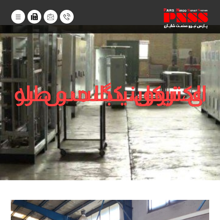
الکترووینینگ مس، روی، نیکل، کبالت و طلا