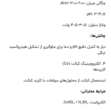
چگالی جریان: ۲۰۰-۳۰۰ A/m².
pH: ۳-۴٫۵.
ولتاژ سلول: ۳٫۵-۴٫۵ ولت.
چالش‌ها:
نیاز به کنترل دقیق pH و دما برای جلوگیری از تشکیل هیدروکسید
نیکل.
۴. الکترووینینگ کبالت (Co)
کاربردها:
استحصال کبالت از محلول‌های سولفات یا کلرید کبالت.
شرایط عملیاتی:
الکترولیت: CoSO₄ + H₂SO₄.